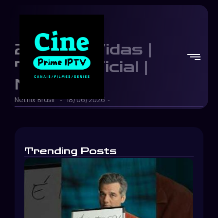
23.000 Vidas |
Trailer oficial |
Netflix
Netflix Brasil
18/06/2026
-
-
Trending Posts