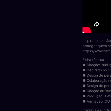
Inspirado no clás
proteger quem am
https://www.netf
Ficha técnica
● Direção: Yuki I
● Inspirado no c
● Design de pers
● Colaboração n
● Design de pers
● Direção artísti
● Produção: TW
● Animação: OU
Inscreva-se: http