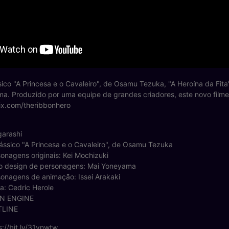
sico "A Princesa e o Cavaleiro", de Osamu Tezuka, "A Heroína da Fi
a. Produzido por uma equipe de grandes criadores, este novo filme 
lix.com/theribbonhero
garashi
lássico "A Princesa e o Cavaleiro", de Osamu Tezuka
onagens originais: Kei Mochizuki
o design de personagens: Mai Yoneyama
onagens de animação: Issei Arakaki
ca: Cedric Herole
IN ENGINE
TLINE
s://bit.ly/31ynwtw