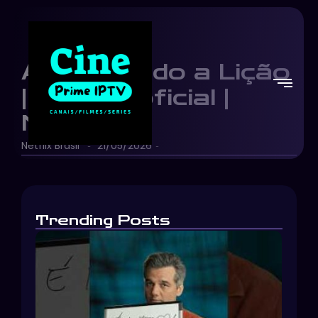
Aprendendo a Lição
| Trailer oficial |
Netflix
Netflix Brasil
21/05/2026
-
-
Trending Posts