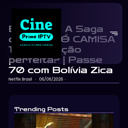
Brasil 70: A Saga
do Tri – SÓ CAMISA
10! A Seleção
perfeita? | Passe
70 com Bolívia Zica
Netflix Brasil
06/06/2026
-
-
Trending Posts