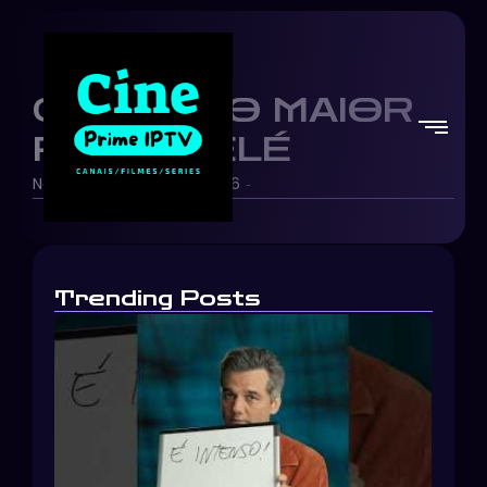
CHAVES: O MAIOR
FÃ DO PELÉ
Netflix Brasil
07/06/2026
-
-
Trending Posts