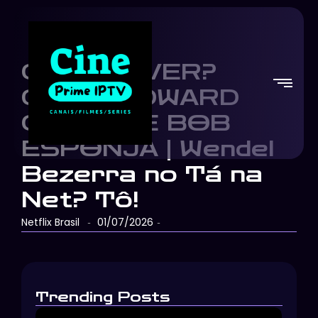
CROSSOVER?
GOKU, EDWARD
CULLEN E BOB
ESPONJA | Wendel
Bezerra no Tá na
Net? Tô!
Netflix Brasil
01/07/2026
-
-
Trending Posts