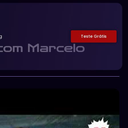
g
Teste Grátis
 com Marcelo