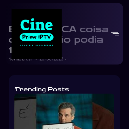
Era a ÚNICA coisa
que ele não podia
fazer…
Netflix Brasil
20/06/2026
-
-
Trending Posts