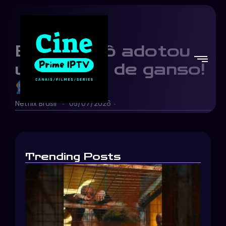
Essa robô adotou
um filhote de ganso!
Netflix Brasil
05/07/2026
-
-
Trending Posts