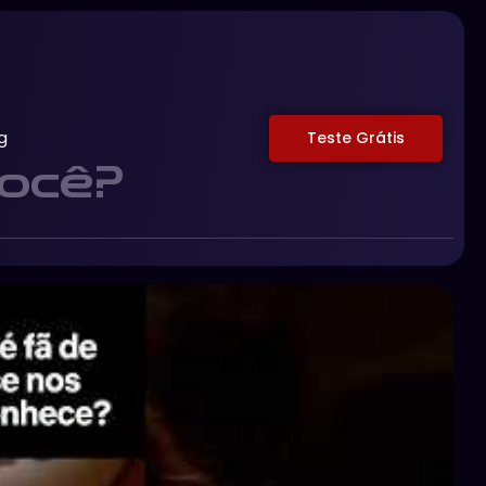
g
Teste Grátis
você?