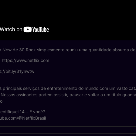
y Now de 30 Rock simplesmente reuniu uma quantidade absurda de a
x: https://www.netflix.com
s://bit.ly/31ynwtw
s principais serviços de entretenimento do mundo com um vasto catál
 Nossos assinantes podem assistir, pausar e voltar a um título quant
o.
entifiquei 14… E você?
ube.com/@NetflixBrasil