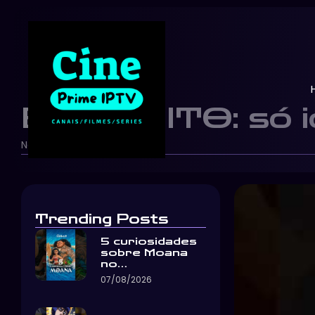
EU ADMITO: só id
Netflix Brasil
25/05/2026
-
-
Trending Posts
5 curiosidades
sobre Moana
no…
07/08/2026