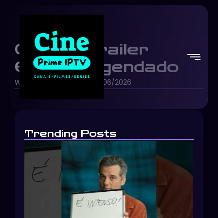
Gatto | Trailer
Oficial Legendado
Walt Disney Studios
12/06/2026
-
-
Trending Posts