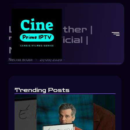
Little Brother |
Trailer oficial |
Netflix
Netflix Brasil
21/05/2026
-
-
Trending Posts