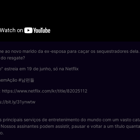
ne ao novo marido da ex-esposa para caçar os sequestradores dela.
 do resgate?
 estreia em 19 de junho, só na Netflix
dosemAção #남편들
x: https://www.netflix.com/kr/title/82025112
s://bit.ly/31ynwtw
s principais serviços de entretenimento do mundo com um vasto catál
 Nossos assinantes podem assistir, pausar e voltar a um título quant
o.