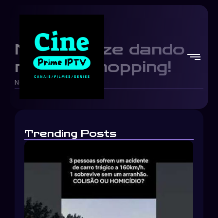
Max e Onze dando
rolê no shopping!
Netflix Brasil
12/05/2026
-
-
Trending Posts