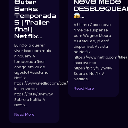
Outer
NOVO MEDO
Banks:
DESBLOQUEA
Temporada
...
5 | Trailer
A Última Casa, novo
final |
filme de suspense
Netflix...
com Wagner Moura
e Greta Lee, já está
Eu não ia querer
disponível. Assista
viver isso com mais
na Netflix:
ninguém. A
https://www.netflix.com/title
temporada final
Inscreva-se:
chega em 20 de
https://bit.ly/31ynwtw
agosto! Assista na
Sobre a Netflix: A
Netflix:
Netflix é...
https://www.netflix.com/title/81706626
Inscreva-se:
Read More
https://bit.ly/31ynwtw
Sobre a Netflix: A
Netflix...
Read More