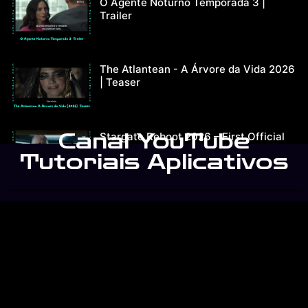
O Agente Noturno Temporada 3 |
Trailer
The Atlantean - A Árvore da Vida 2026
| Teaser
Canal YouTube
Stargate Reboot 2026 – First Official
Trailer
Tutoriais Aplicativos