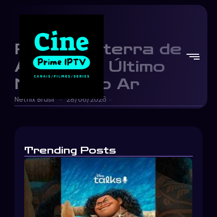
Painel de terra de
Avatar: O Último
Mestre do Ar
Netflix Brasil
28/06/2026
-
-
Trending Posts