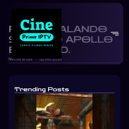
ROCKY FALANDO
SOBRE O APOLLO
EM CREED.
Netflix Brasil
12/06/2026
-
-
Trending Posts