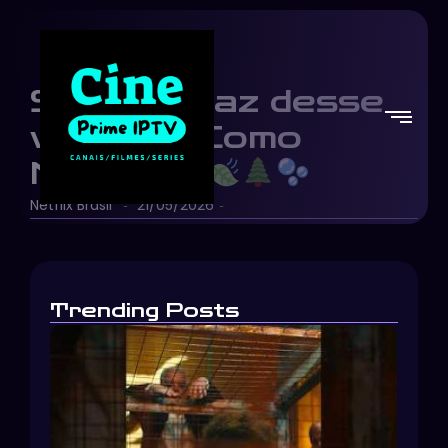
Sente a paz desse
vídeo de Como
Mágica
Netflix Brasil
21/05/2026
-
-
Trending Posts