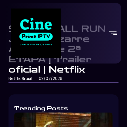
STEEL BALL RUN
JoJo’s Bizarre
Adventure 2ª
ETAPA | Trailer
oficial | Netflix
Netflix Brasil
03/07/2026
-
-
Trending Posts