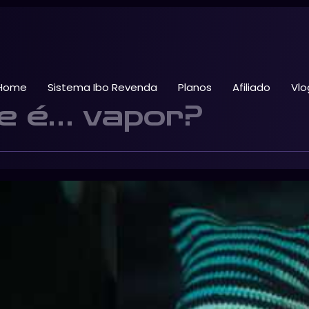
Home
Sistema Ibo Revenda
Planos
Afiliado
Vlo
e é… vapor?