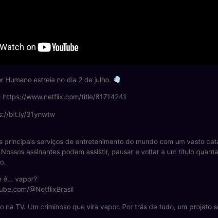
r Humano estreia no dia 2 de julho.
x: https://www.netflix.com/title/81714241
s://bit.ly/31ynwtw
s principais serviços de entretenimento do mundo com um vasto catál
 Nossos assinantes podem assistir, pausar e voltar a um título quant
o.
e é… vapor?
ube.com/@NetflixBrasil
o na TV. Um criminoso que vira vapor. Por trás de tudo, um projeto 
.