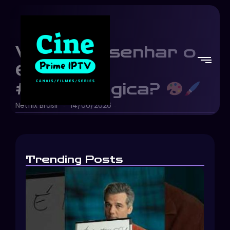
Vamos desenhar o
Ollie de
#ComoMágica?
Netflix Brasil
14/06/2026
-
-
Trending Posts