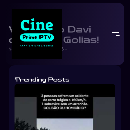
Veja como Davi
derrotou Golias!
Netflix Brasil
05/06/2026
-
-
Trending Posts