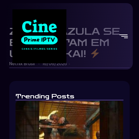
ZUKO E AZULA SE
ENFRENTAM EM
UM AGNI KAI!
Netflix Brasil
16/06/2026
-
-
Trending Posts