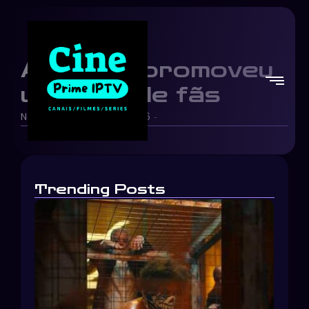
A Netflix promoveu
um rinha de fãs
Netflix Brasil
23/05/2026
-
-
Trending Posts