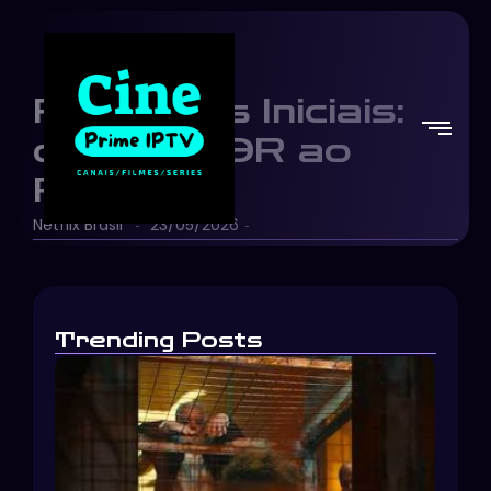
Pokémons Iniciais:
do MELHOR ao
PIOR
Netflix Brasil
23/05/2026
-
-
Trending Posts