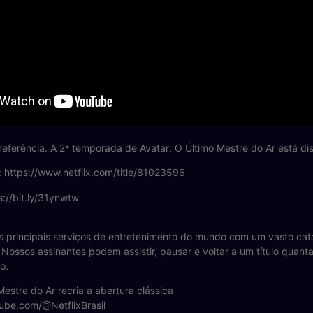
referência. A 2ª temporada de Avatar: O Último Mestre do Ar está dis
x: https://www.netflix.com/title/81023596
s://bit.ly/31ynwtw
s principais serviços de entretenimento do mundo com um vasto catál
 Nossos assinantes podem assistir, pausar e voltar a um título quant
o.
Mestre do Ar recria a abertura clássica
ube.com/@NetflixBrasil