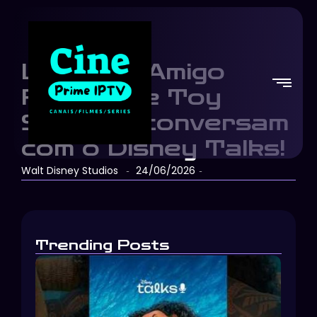
Lilypad e Amigo
Rolinho de Toy
Story 5, conversam
com o Disney Talks!
Walt Disney Studios
24/06/2026
-
-
Trending Posts