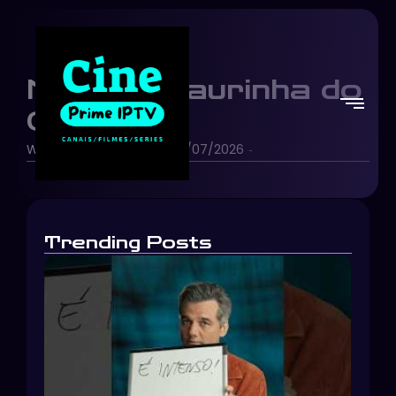
Moana | Laurinha do
Camarão
Walt Disney Studios
07/07/2026
-
-
Trending Posts