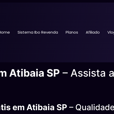
Home
Sistema Ibo Revenda
Planos
Afiliado
Vlo
m Atibaia SP
– Assista 
tis em Atibaia SP
– Qualidad