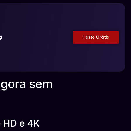
g
Teste Grátis
agora sem
e HD e 4K