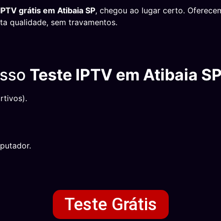
IPTV grátis em Atibaia SP
, chegou ao lugar certo. Oferec
alta qualidade, sem travamentos.
osso
Teste IPTV em Atibaia S
tivos).
putador.
Teste Grátis