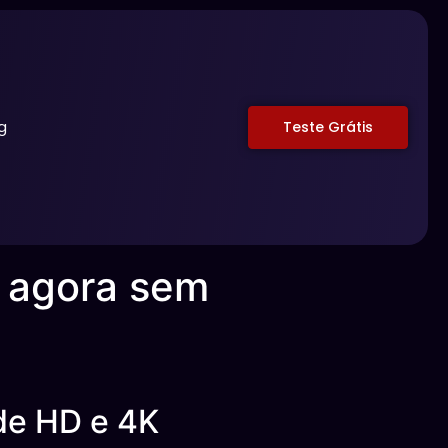
g
Teste Grátis
a agora sem
de HD e 4K