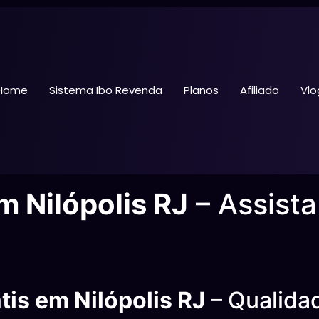
Home
Sistema Ibo Revenda
Planos
Afiliado
Vlo
m Nilópolis RJ
– Assist
tis em Nilópolis RJ
– Qualida