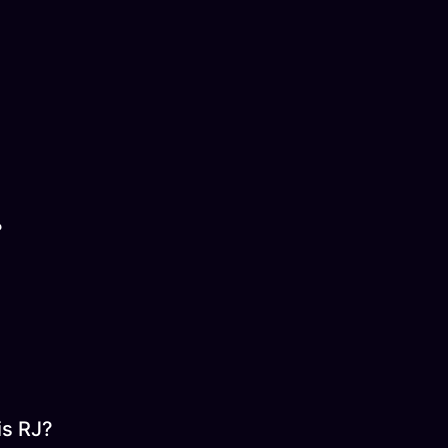
?
is RJ?