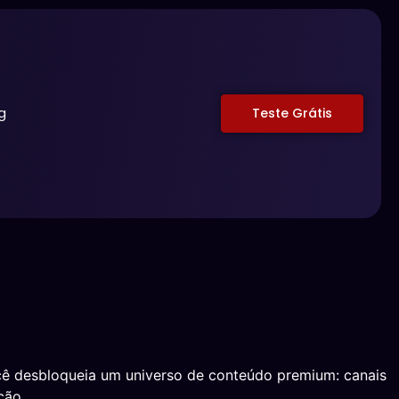
g
Teste Grátis
cê desbloqueia um universo de conteúdo premium: canais
ção.