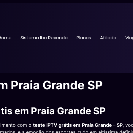
Home
Sistema Ibo Revenda
Planos
Afiliado
Vlo
em Praia Grande SP
tis em Praia Grande SP
enimento com o
teste IPTV grátis em
Praia Grande – SP
, vo
lamados, e a emoção dos esportes, tudo em altíssima defini