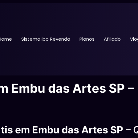
Home
Sistema Ibo Revenda
Planos
Afiliado
Vlo
em Embu das Artes SP
– 
átis em Embu das Artes SP
– 