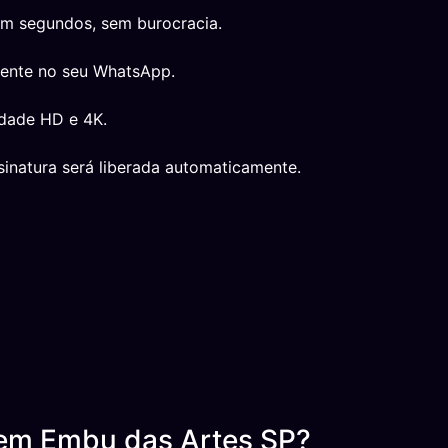
em segundos, sem burocracia.
mente no seu WhatsApp.
idade HD e 4K.
inatura será liberada automaticamente.
 em Embu das Artes SP?