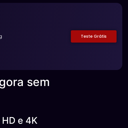
g
Teste Grátis
agora sem
 HD e 4K