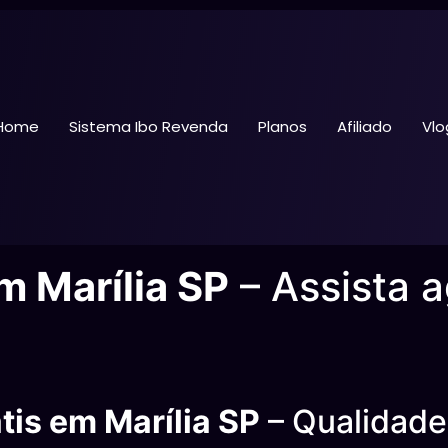
Home
Sistema Ibo Revenda
Planos
Afiliado
Vlo
m Marília SP
– Assista 
tis em Marília SP
– Qualidade