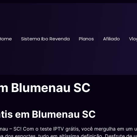
Home
Sistema Ibo Revenda
Planos
Afiliado
Vlo
em Blumenau SC
átis em Blumenau SC
au – SC! Com o teste IPTV grátis, você mergulha em um un
ina dos esportes, tudo em altíssima definição. Desfrute d