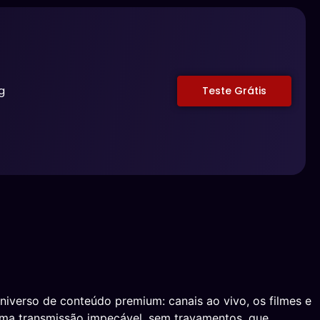
g
Teste Grátis
iverso de conteúdo premium: canais ao vivo, os filmes e
e uma transmissão impecável, sem travamentos, que