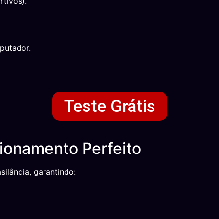
tivos).
putador.
Teste Grátis
cionamento Perfeito
silândia, garantindo: