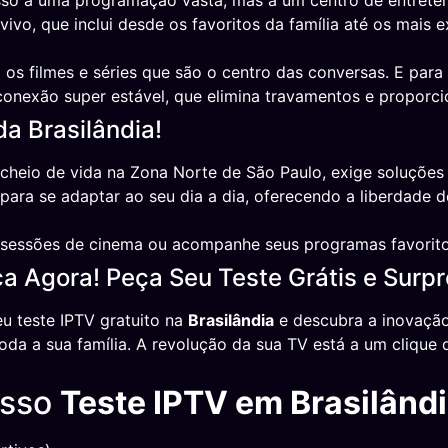
esso a uma programação vasta, mas a um centro de entrete
vo, que inclui desde os favoritos da família até os mais e
s filmes e séries que são o centro das conversas. E par
 conexão super estável, que elimina travamentos e propor
da Brasilândia!
e cheio de vida na Zona Norte de São Paulo, exige soluções
ra se adaptar ao seu dia a dia, oferecendo a liberdade de
essões de cinema ou acompanhe seus programas favoritos
 Agora! Peça Seu Teste Grátis e Surp
u teste IPTV gratuito na
Brasilândia
e descubra a inovação
da a sua família. A revolução da sua TV está a um clique d
osso
Teste IPTV em Brasilând