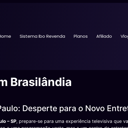
Home
Sistema Ibo Revenda
Planos
Afiliado
Vlo
m Brasilândia
Paulo: Desperte para o Novo Entr
ulo – SP
, prepare-se para uma experiência televisiva que v