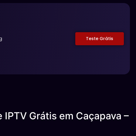
g
Teste Grátis
e IPTV Grátis em Caçapava –