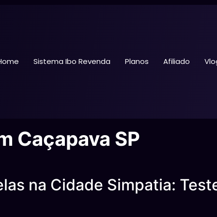
Home
Sistema Ibo Revenda
Planos
Afiliado
Vlo
em Caçapava SP
las na Cidade Simpatia: Test