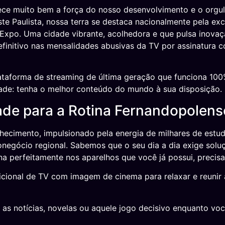
ce muito bem a força do nosso desenvolvimento e o orgulh
 Paulista, nossa terra se destaca nacionalmente pela exce
l Expo. Uma cidade vibrante, acolhedora e que pulsa inov
finitivo nas mensalidades abusivas da TV por assinatura c
taforma de streaming de última geração que funciona 100%
idade: tenha o melhor conteúdo do mundo à sua disposição.
dade para a Rotina Fernandopolens
hecimento, impulsionado pela energia de milhares de est
negócio regional. Sabemos que o seu dia a dia exige soluç
na perfeitamente nos aparelhos que você já possui, precis
icional de TV com imagem de cinema para relaxar e reunir a
 as notícias, novelas ou aquele jogo decisivo enquanto v