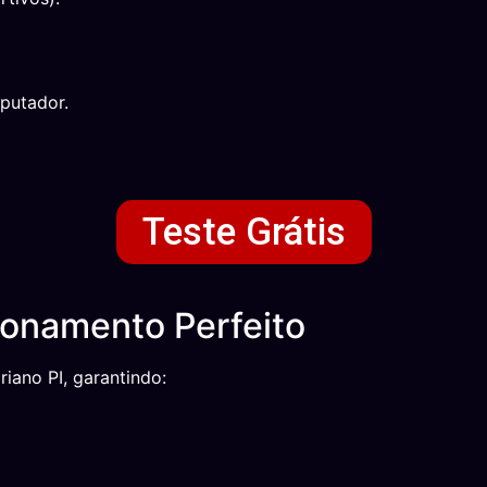
putador.
Teste Grátis
ionamento Perfeito
iano PI, garantindo: