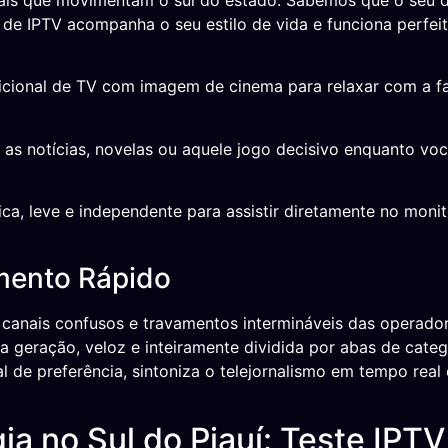
nais que movimentam o sul do estado. Sabemos que o seu di
ma de IPTV acompanha o seu estilo de vida e funciona perfe
icional de TV com imagem de cinema para relaxar com a fa
 as notícias, novelas ou aquele jogo decisivo enquanto voc
ca, leve e independente para assistir diretamente no monit
mento Rápido
canais confusos e travamentos intermináveis das operador
 geração, veloz e inteiramente dividida por abas de categ
al de preferência, sintoniza o telejornalismo em tempo real
a no Sul do Piauí: Teste IPTV 