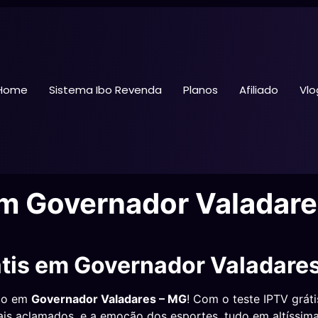
Home
Sistema Ibo Revenda
Planos
Afiliado
Vlo
em Governador Valadar
átis em Governador Valadare
nto em
Governador Valadares – MG
! Com o teste IPTV grát
 mais aclamados, e a emoção dos esportes, tudo em altíssim