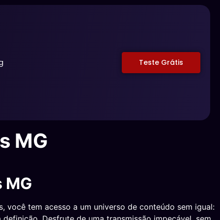
g
Teste Grátis
es MG
s MG
is, você tem acesso a um universo de conteúdo sem igual:
a definição. Desfrute de uma transmissão impecável, sem