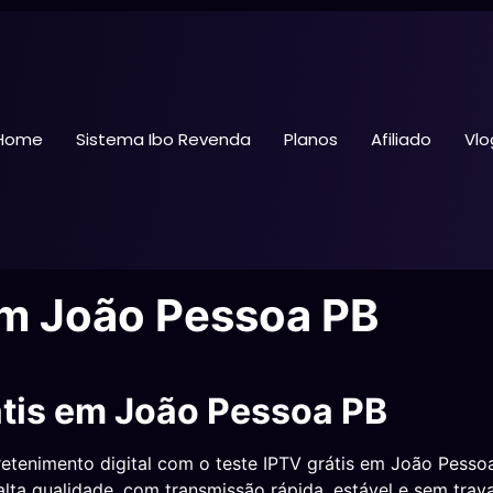
Home
Sistema Ibo Revenda
Planos
Afiliado
Vlo
em João Pessoa PB
átis em João Pessoa PB
tenimento digital com o teste IPTV grátis em João Pessoa –
lta qualidade, com transmissão rápida, estável e sem trav