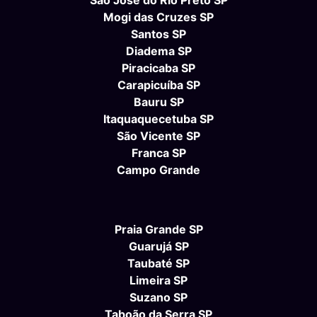
São José do Rio Preto SP
Mogi das Cruzes SP
Santos SP
Diadema SP
Piracicaba SP
Carapicuíba SP
Bauru SP
Itaquaquecetuba SP
São Vicente SP
Franca SP
Campo Grande
Praia Grande SP
Guarujá SP
Taubaté SP
Limeira SP
Suzano SP
Taboão da Serra SP