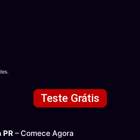
des.
Teste Grátis
a PR
– Comece Agora