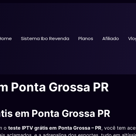
Home
Sistema Ibo Revenda
Planos
Afiliado
Vlo
em Ponta Grossa PR
átis em Ponta Grossa PR
om o
teste IPTV grátis em
Ponta Grossa – PR
, você tem ace
mais aclamados, e a adrenalina dos esportes, tudo em altís