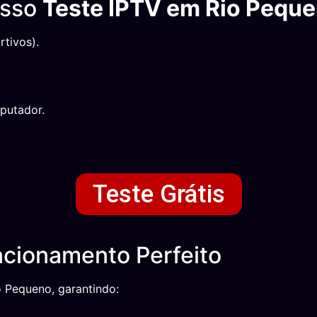
osso
Teste IPTV em Rio Pequ
tivos).
putador.
Teste Grátis
cionamento Perfeito
o Pequeno, garantindo: