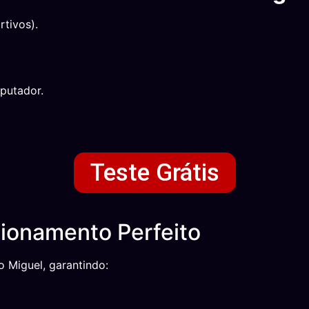
tivos).
putador.
Teste Grátis
ionamento Perfeito
o Miguel, garantindo: