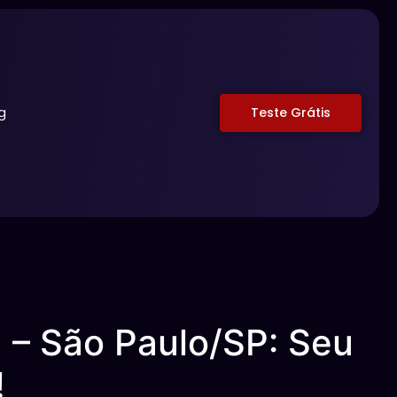
g
Teste Grátis
a – São Paulo/SP: Seu
!