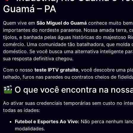
Guamá – PA
Quem vive em
São Miguel do Guamá
conhece muito bem a
importantes do nordeste paraense. Nossa amada terra, c
tijolos, e banhada pelas águas históricas do majestoso R
comércio. Uma comunidade tão batalhadora, que molda o
doméstico. Se você busca uma alternativa inteligente par
sua resposta definitiva chegou.
Com o nosso
teste IPTV gratuito
, você descobre uma pla
telhado, furos nas paredes ou contratos cheios de fidel
O que você encontra na noss
Ao ativar suas credenciais temporárias sem custo no int
todas as idades:
Futebol e Esportes Ao Vivo:
Não perca nenhum lance
modalidades.