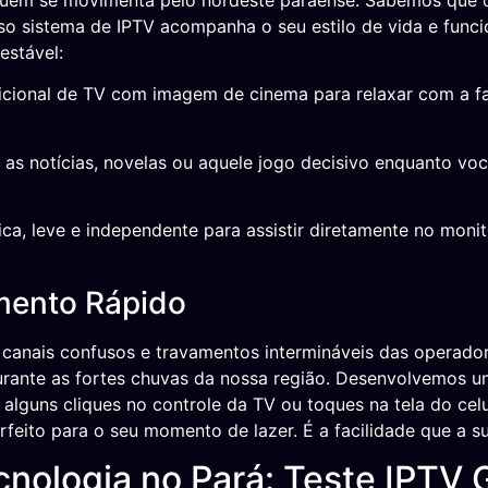
quem se movimenta pelo nordeste paraense. Sabemos que o s
sso sistema de IPTV acompanha o seu estilo de vida e funci
estável:
icional de TV com imagem de cinema para relaxar com a fam
 as notícias, novelas ou aquele jogo decisivo enquanto vo
ca, leve e independente para assistir diretamente no monit
mento Rápido
canais confusos e travamentos intermináveis das operador
urante as fortes chuvas da nossa região. Desenvolvemos um
alguns cliques no controle da TV ou toques na tela do celul
rfeito para o seu momento de lazer. É a facilidade que a s
cnologia no Pará: Teste IPTV 