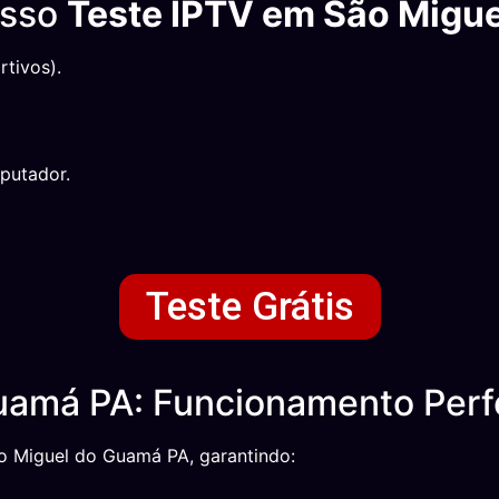
osso
Teste IPTV em São Migu
tivos).
putador.
Teste Grátis
amá PA: Funcionamento Perf
ão Miguel do Guamá PA, garantindo: