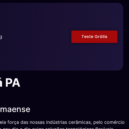
g
Teste Grátis
á PA
uamaense
la força das nossas indústrias cerâmicas, pelo comércio