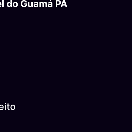
el do Guamá PA
eito