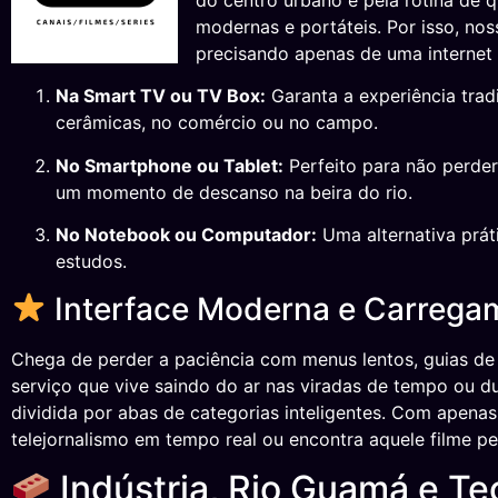
do centro urbano e pela rotina de 
modernas e portáteis. Por isso, no
precisando apenas de uma internet 
Na Smart TV ou TV Box:
Garanta a experiência trad
cerâmicas, no comércio ou no campo.
No Smartphone ou Tablet:
Perfeito para não perder
um momento de descanso na beira do rio.
No Notebook ou Computador:
Uma alternativa práti
estudos.
Interface Moderna e Carrega
Chega de perder a paciência com menus lentos, guias de 
serviço que vive saindo do ar nas viradas de tempo ou d
dividida por abas de categorias inteligentes. Com apenas 
telejornalismo em tempo real ou encontra aquele filme pe
Indústria, Rio Guamá e Te